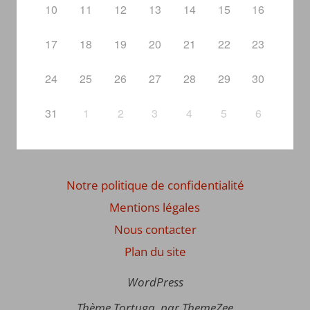
10
11
12
13
14
15
16
17
18
19
20
21
22
23
24
25
26
27
28
29
30
31
1
2
3
4
5
6
Notre politique de confidentialité
Mentions légales
Nous contacter
Plan du site
WordPress
Thème Tortuga, par ThemeZee