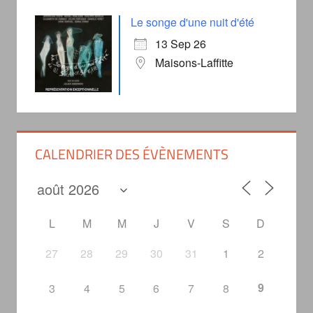
Le songe d'une nuit d'été
13 Sep 26
Maisons-Laffitte
CALENDRIER DES ÉVÈNEMENTS
L
M
M
J
V
S
D
27
28
29
30
31
1
2
9
3
4
5
6
7
8