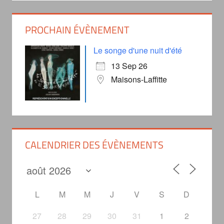
PROCHAIN ÉVÈNEMENT
Le songe d'une nuit d'été
13 Sep 26
Maisons-Laffitte
CALENDRIER DES ÉVÈNEMENTS
L
M
M
J
V
S
D
27
28
29
30
31
1
2