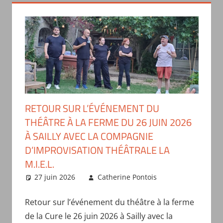
RETOUR SUR L’ÉVÉNEMENT DU
THÉÂTRE À LA FERME DU 26 JUIN 2026
À SAILLY AVEC LA COMPAGNIE
D’IMPROVISATION THÉÂTRALE LA
M.I.E.L.
27 juin 2026
Catherine Pontois
Spectacles
organisés
par le comité
Retour sur l’événement du théâtre à la ferme
de la Cure le 26 juin 2026 à Sailly avec la