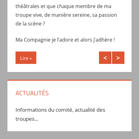
passion du théâtre et le plaisir de jouer.
les troupes elles-mêmes.
théâtrales et que chaque membre de ma
troupe vive, de manière sereine, sa passion
Lire
Lire
de la scène ?
Ma Compagnie je l’adore et alors j’adhère !
Lire
ACTUALITÉS
Informations du comité, actualité des
troupes...