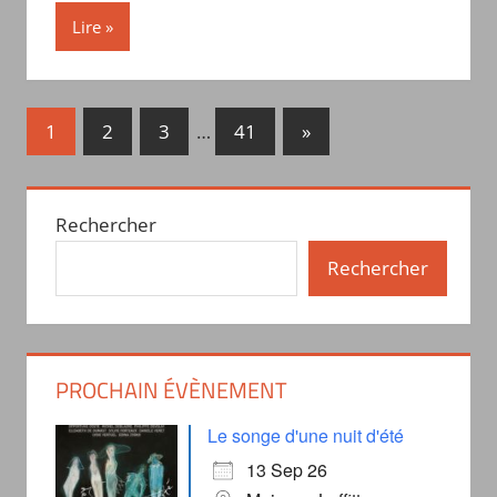
Lire
1
2
3
…
41
»
Rechercher
Rechercher
PROCHAIN ÉVÈNEMENT
Le songe d'une nuit d'été
13 Sep 26