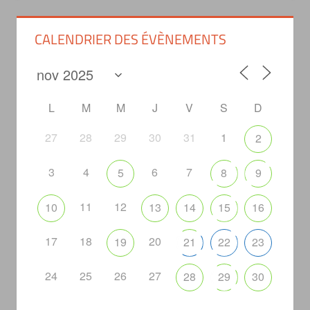
CALENDRIER DES ÉVÈNEMENTS
L
M
M
J
V
S
D
27
28
29
30
31
1
2
3
4
6
7
5
8
9
11
12
10
13
14
15
16
17
18
20
19
21
22
23
24
25
26
27
28
29
30