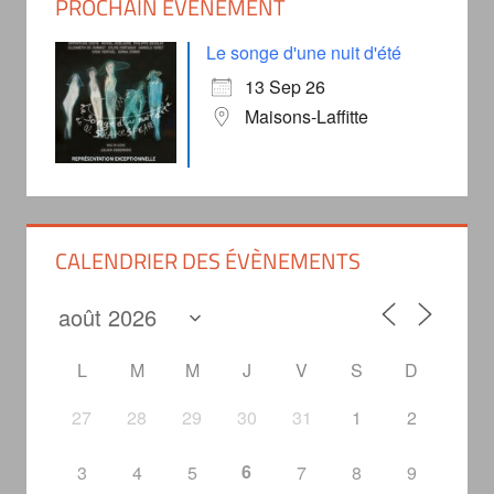
PROCHAIN ÉVÈNEMENT
Le songe d'une nuit d'été
13 Sep 26
Maisons-Laffitte
CALENDRIER DES ÉVÈNEMENTS
L
M
M
J
V
S
D
27
28
29
30
31
1
2
6
3
4
5
7
8
9