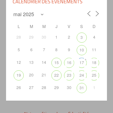
CALENDRIER DES ÉVÈNEMENTS
L
M
M
J
V
S
D
28
29
30
1
2
4
3
5
6
7
8
9
11
10
+
12
13
14
15
16
17
18
20
21
19
22
23
24
25
26
27
28
29
30
1
31