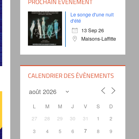
PROCHAIN ÉVÈNEMENT
Le songe d'une nuit
d'été
13 Sep 26
Maisons-Laffitte
CALENDRIER DES ÉVÈNEMENTS
L
M
M
J
V
S
D
27
28
29
30
31
1
2
7
3
4
5
6
8
9