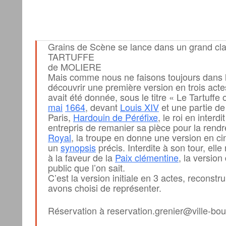
Grains de Scène se lance dans un grand cla
TARTUFFE
de MOLIERE
Mais comme nous ne faisons toujours dans l’
découvrir une première version en trois acte
avait été donnée, sous le titre « Le Tartuffe 
mai
1664
, devant
Louis XIV
et une partie de
Paris,
Hardouin de Péréfixe
, le roi en inter
entrepris de remanier sa pièce pour la rend
Royal
, la troupe en donne une version en ci
un
synopsis
précis. Interdite à son tour, ell
à la faveur de la
Paix clémentine
, la version
public que l’on sait.
C’est la version initiale en 3 actes, reconstr
avons choisi de représenter.
Réservation à reservation.grenier@ville-boug