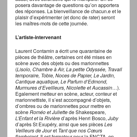
posera davantage de questions qu’on apportera
des réponses. La bienveillance de chacun.e et le
plaisir d’expérimenter (et donc de rater) seront
les maîtres-mots de cette journée.
L’artiste-intervenant
Laurent Contamin a écrit une quarantaine de
pièces de théâtre, certaines ont été mises en
scène avec des objets ou des marionnettes
(
Lisolo, Chambre à Air, La petite Odyssée, Travail
temporaire, Tobie, Noces de Papier, Le Jardin,
Cantique aquatique, Le Parfum d’Edmond,
Murmures d’Eveilleurs, Nicolette et Aucassin
…).
Egalement metteur en scène, acteur, conteur et
marionnettiste, il s’est accompagné d’objets,
d’ombres ou de marionnettes pour mettre en
scène
Roméo et Juliette
de Shakespeare,
L’Enfant et la Rivière
d’après Henri Bosco,
Juby
d’après St Exupéry, ainsi que ses pièces
Les
Veilleurs de Jour
et
Tant que nos Cœurs
flamboient.
Il est formateur pour la FNCTA, en