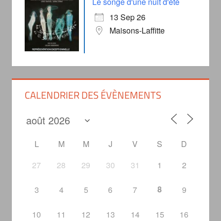
Le songe d'une nuit d'été
13 Sep 26
Maisons-Laffitte
CALENDRIER DES ÉVÈNEMENTS
L
M
M
J
V
S
D
27
28
29
30
31
1
2
8
3
4
5
6
7
9
10
11
12
13
14
15
16