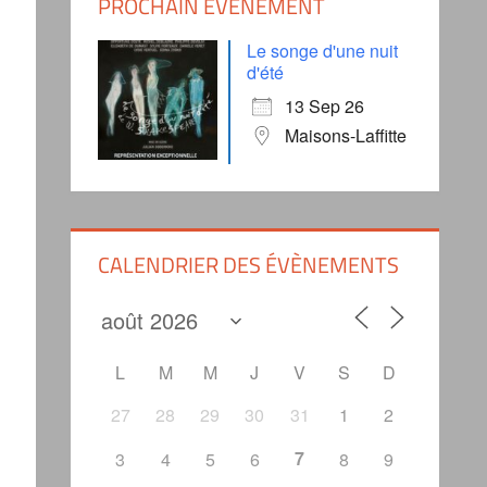
PROCHAIN ÉVÈNEMENT
Le songe d'une nuit
d'été
13 Sep 26
Maisons-Laffitte
CALENDRIER DES ÉVÈNEMENTS
L
M
M
J
V
S
D
27
28
29
30
31
1
2
7
3
4
5
6
8
9