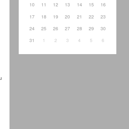
10
11
12
13
14
15
16
17
18
19
20
21
22
23
24
25
26
27
28
29
30
31
1
2
3
4
5
6
u