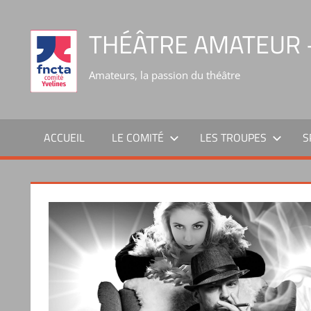
THÉÂTRE AMATEUR –
Amateurs, la passion du théâtre
ACCUEIL
LE COMITÉ
LES TROUPES
S