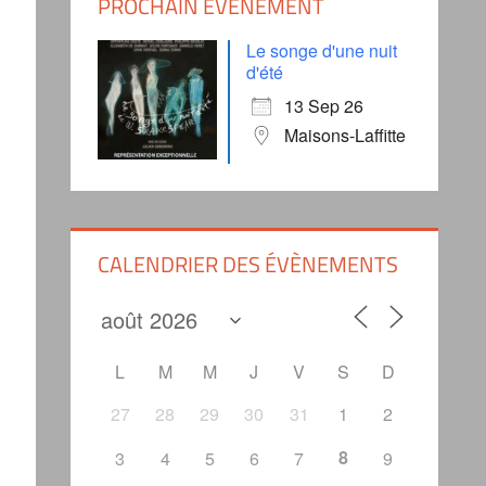
PROCHAIN ÉVÈNEMENT
Le songe d'une nuit
d'été
13 Sep 26
Maisons-Laffitte
CALENDRIER DES ÉVÈNEMENTS
L
M
M
J
V
S
D
27
28
29
30
31
1
2
8
3
4
5
6
7
9