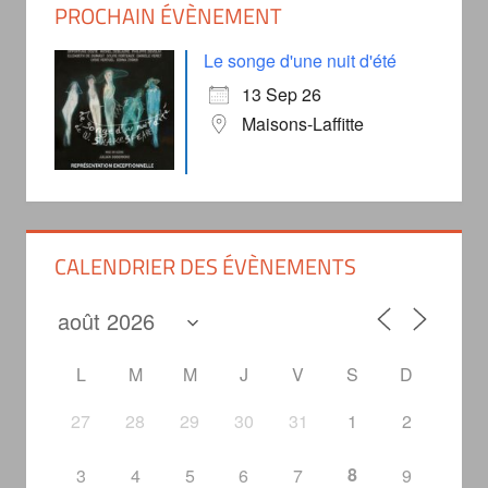
PROCHAIN ÉVÈNEMENT
Le songe d'une nuit d'été
13 Sep 26
Maisons-Laffitte
CALENDRIER DES ÉVÈNEMENTS
L
M
M
J
V
S
D
27
28
29
30
31
1
2
8
3
4
5
6
7
9