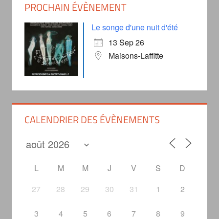
PROCHAIN ÉVÈNEMENT
Le songe d'une nuit d'été
13 Sep 26
Maisons-Laffitte
CALENDRIER DES ÉVÈNEMENTS
L
M
M
J
V
S
D
27
28
29
30
31
1
2
3
4
5
6
7
8
9