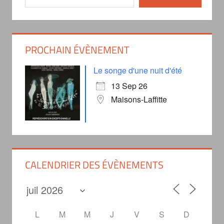
PROCHAIN ÉVÈNEMENT
Le songe d'une nuit d'été
13 Sep 26
Maisons-Laffitte
CALENDRIER DES ÉVÈNEMENTS
L
M
M
J
V
S
D