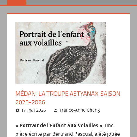
MÉDAN-LA TROUPE ASTYANAX-SAISON
2025-2026
17 mai 2026
France-Anne Chang
Actualités
des
« Portrait de l’Enfant aux Volailles »
, une
troupes
pièce écrite par Bertrand Pascual, a été jouée