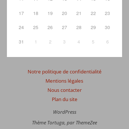
17
18
19
20
21
22
23
24
25
26
27
28
29
30
31
1
2
3
4
5
6
Notre politique de confidentialité
Mentions légales
Nous contacter
Plan du site
WordPress
Thème Tortuga, par ThemeZee