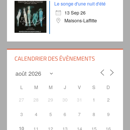
Le songe d'une nuit d'été
13 Sep 26
Maisons-Laffitte
CALENDRIER DES ÉVÈNEMENTS
L
M
M
J
V
S
D
27
28
29
30
31
1
2
3
4
5
6
7
8
9
10
11
12
13
14
15
16