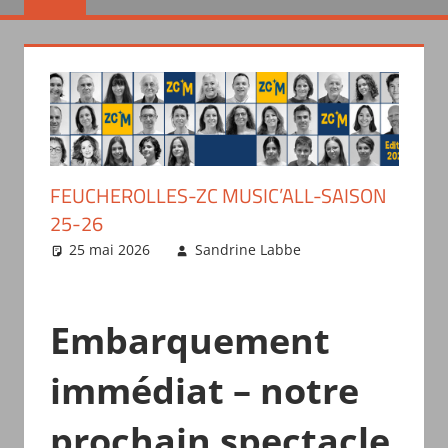
FEUCHEROLLES-ZC MUSIC’ALL-SAISON
25-26
25 mai 2026
Sandrine Labbe
Actualités
des troupes
Embarquement
immédiat – notre
prochain spectacle